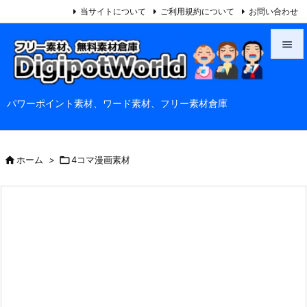
当サイトについて
ご利用規約について
お問い合わせ


メニュ
パワーポイント素材、ワード素材、フリー素材倉庫

サイド

前へ

ホーム
>

4コマ漫画素材

次へ

検索