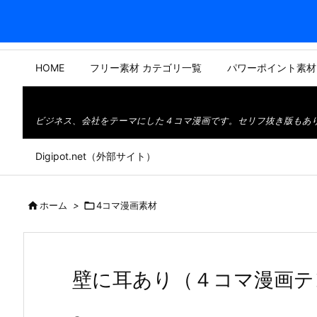
HOME
フリー素材 カテゴリ一覧
パワーポイント素材
ビジネス、会社をテーマにした４コマ漫画です。セリフ抜き版もあ
Digipot.net（外部サイト）

ホーム
>

4コマ漫画素材
壁に耳あり（４コマ漫画テ