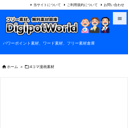
当サイトについて
ご利用規約について
お問い合わせ


メニュ
パワーポイント素材、ワード素材、フリー素材倉庫

サイド

前へ

ホーム
>

4コマ漫画素材

次へ

検索