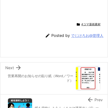

4コマ漫画素材

Posted by
でじけろお@管理人

Next
営業再開のお知らせの貼り紙（Word／ワー
ド）

Prev
紙を節約しよう！（４コマ漫画テンプレー