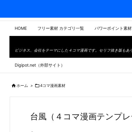
HOME
フリー素材 カテゴリ一覧
パワーポイント素材
ビジネス、会社をテーマにした４コマ漫画です。セリフ抜き版もあ
Digipot.net（外部サイト）

ホーム
>

4コマ漫画素材
台風（４コマ漫画テンプレ