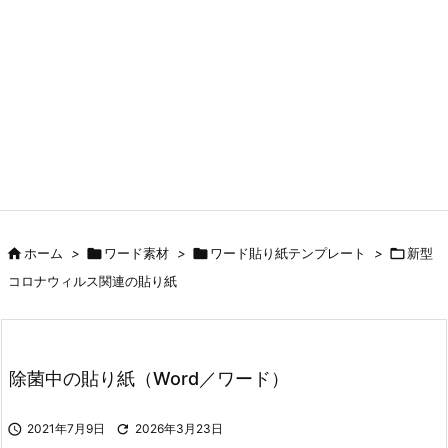

ホーム
>

ワード素材
>

ワード貼り紙テンプレート
>

新型
コロナウィルス関連の貼り紙
除菌中の貼り紙（Word／ワード）

2021年7月9日

2026年3月23日