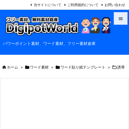
当サイトについて
ご利用規約について
お問い合わせ


メニュ
パワーポイント素材、ワード素材、フリー素材倉庫

サイド

前へ

ホーム
>

ワード素材
>

ワード貼り紙テンプレート
>

誘導

次へ

検索