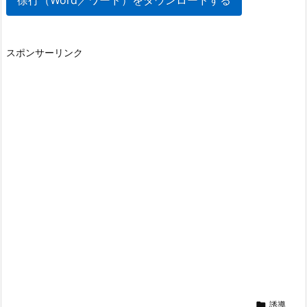
徐行（Word／ワード）をダウンロードする
スポンサーリンク

誘導