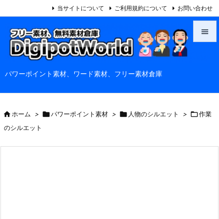
当サイトについて
ご利用規約について
お問い合わせ


メニュ
パワーポイント素材、ワード素材、フリー素材倉庫

サイド

前へ

ホーム
>

パワーポイント素材
>

人物のシルエット
>

作業

のシルエット
次へ

検索