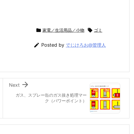

家電／生活用品／小物

ゴミ

Posted by
でじけろお@管理人

Next
ガス、スプレー缶のガス抜き処理マー
ク（パワーポイント）