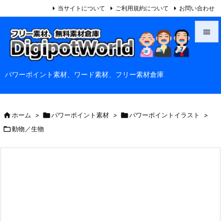
当サイトについて
ご利用規約について
お問い合わせ


メニュ
パワーポイント素材、ワード素材、フリー素材倉庫

サイド

前へ

ホーム
>

パワーポイント素材
>

パワーポイントイラスト
>


動物／生物
次へ

検索