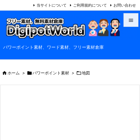
当サイトについて
ご利用規約について
お問い合わせ


メニュ
パワーポイント素材、ワード素材、フリー素材倉庫

サイド

前へ

ホーム
>

パワーポイント素材
>

地図

次へ

検索