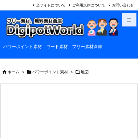
当サイトについて
ご利用規約について
お問い合わせ


メニュ
パワーポイント素材、ワード素材、フリー素材倉庫

サイド

前へ

ホーム
>

パワーポイント素材
>

地図

次へ

検索