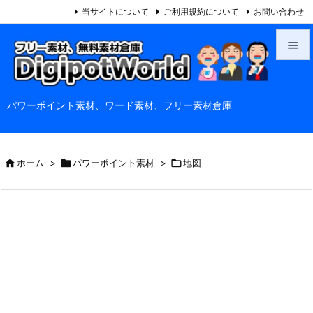
当サイトについて
ご利用規約について
お問い合わせ


メニュ
パワーポイント素材、ワード素材、フリー素材倉庫

サイド

前へ

ホーム
>

パワーポイント素材
>

地図

次へ

検索