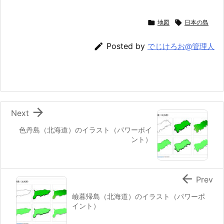

地図

日本の島

Posted by
でじけろお@管理人

Next
色丹島（北海道）のイラスト（パワーポイ
ント）

Prev
嶮暮帰島（北海道）のイラスト（パワーポ
イント）