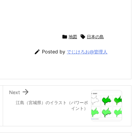

地図

日本の島

Posted by
でじけろお@管理人

Next
江島（宮城県）のイラスト（パワーポ
イント）