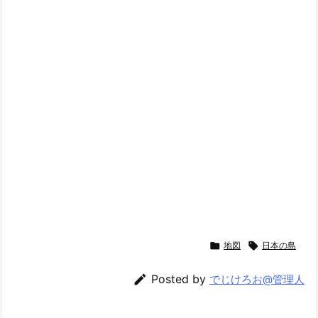

地図

日本の島

Posted by
でじけろお@管理人