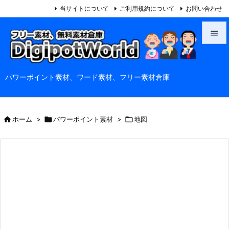
当サイトについて
ご利用規約について
お問い合わせ


メニュ
パワーポイント素材、ワード素材、フリー素材倉庫

サイド

前へ

ホーム
>

パワーポイント素材
>

地図

次へ

検索