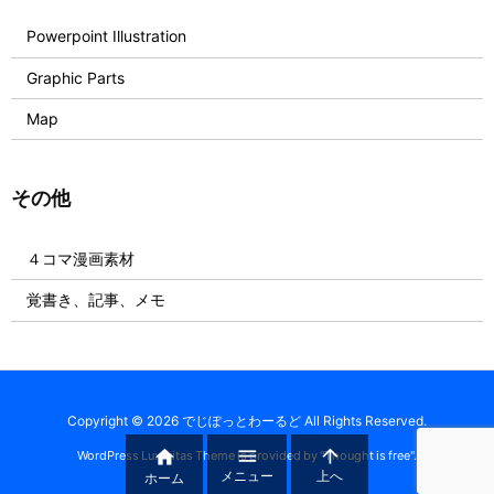
Powerpoint Illustration
Graphic Parts
Map
その他
４コマ漫画素材
覚書き、記事、メモ
Copyright ©
2026
でじぽっとわーるど
All Rights Reserved.



WordPress Luxeritas Theme is provided by "
Thought is free
".
メニュー
上へ
ホーム