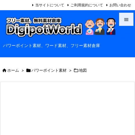
当サイトについて
ご利用規約について
お問い合わせ


メニュ
パワーポイント素材、ワード素材、フリー素材倉庫

サイド

前へ

ホーム
>

パワーポイント素材
>

地図

次へ

検索