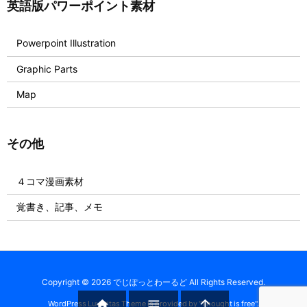
英語版パワーポイント素材
Powerpoint Illustration
Graphic Parts
Map
その他
４コマ漫画素材
覚書き、記事、メモ
Copyright ©
2026
でじぽっとわーるど
All Rights Reserved.



WordPress Luxeritas Theme is provided by "
Thought is free
".