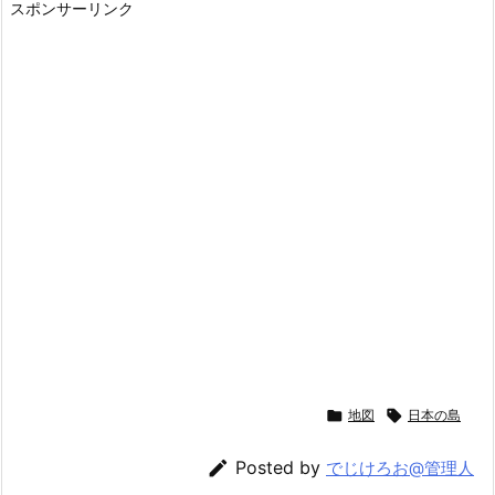
スポンサーリンク

地図

日本の島

Posted by
でじけろお@管理人