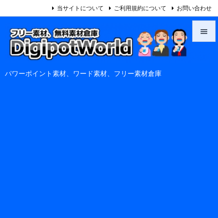
当サイトについて
ご利用規約について
お問い合わせ


メニュ
パワーポイント素材、ワード素材、フリー素材倉庫

サイド

前へ

次へ

検索