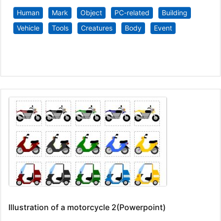
Human
Mark
Object
PC-related
Building
Vehicle
Tools
Creatures
Body
Event
Illustration of a motorcycle 2(Powerpoint)