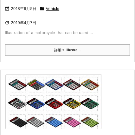

2018年9月5日

Vehicle

2019年4月7日
Illustration of a motorcycle that can be used ...
詳細
Illustra ...