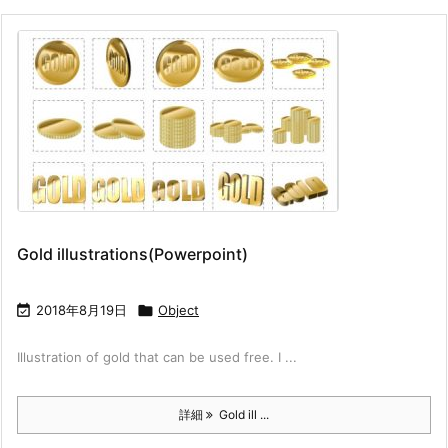
Gold illustrations(Powerpoint)

2018年8月19日

Object
Illustration of gold that can be used free. I ...
詳細
Gold ill ...