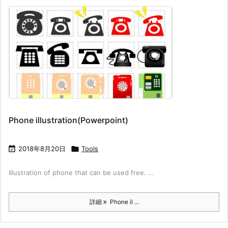
Phone illustration(Powerpoint)

2018年8月20日

Tools
Illustration of phone that can be used free. ...
詳細
Phone il ...