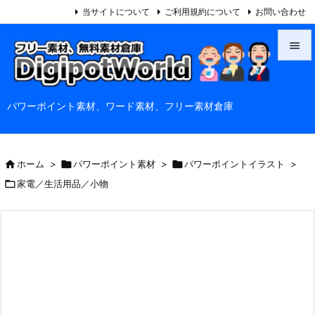
当サイトについて
ご利用規約について
お問い合わせ


メニュ
パワーポイント素材、ワード素材、フリー素材倉庫

サイド

前へ

ホーム
>

パワーポイント素材
>

パワーポイントイラスト
>


家電／生活用品／小物
次へ

検索