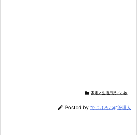

家電／生活用品／小物

Posted by
でじけろお@管理人