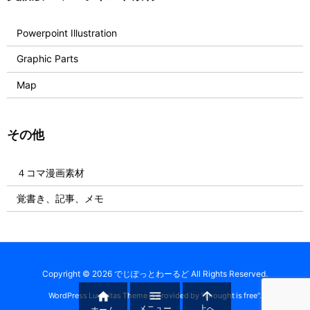
Powerpoint Illustration
Graphic Parts
Map
その他
４コマ漫画素材
覚書き、記事、メモ
Copyright ©
2026
でじぽっとわーるど
All Rights Reserved.



WordPress Luxeritas Theme is provided by "
Thought is free
".
メニュー
上へ
ホーム