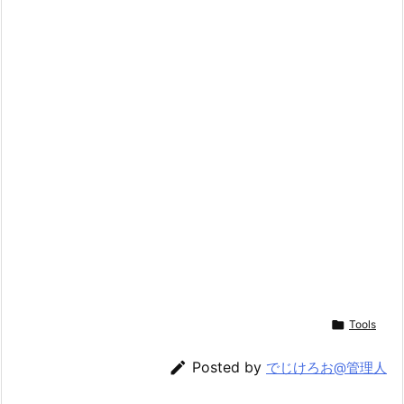

Tools

Posted by
でじけろお@管理人