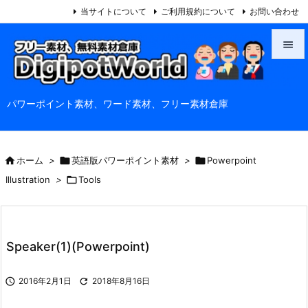
当サイトについて
ご利用規約について
お問い合わせ


メニュ
パワーポイント素材、ワード素材、フリー素材倉庫

サイド

前へ

ホーム
>

英語版パワーポイント素材
>

Powerpoint

Illustration
>

Tools
次へ

検索
Speaker(1)(Powerpoint)

2016年2月1日

2018年8月16日