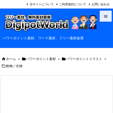
当サイトについて
ご利用規約について
お問い合わせ


メニュ
パワーポイント素材、ワード素材、フリー素材倉庫

サイド

前へ

ホーム
>

パワーポイント素材
>

パワーポイントイラスト
>


動物／生物
次へ

検索