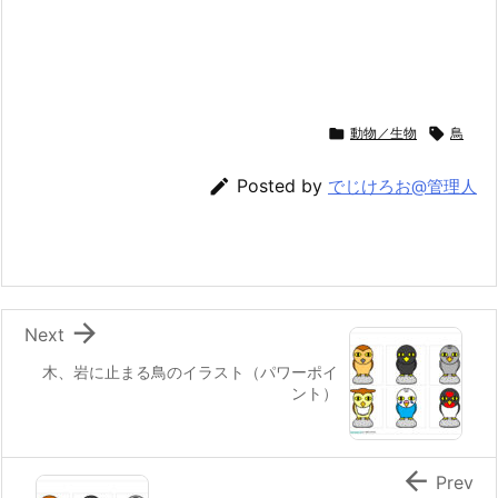

動物／生物

鳥

Posted by
でじけろお@管理人

Next
木、岩に止まる鳥のイラスト（パワーポイ
ント）

Prev